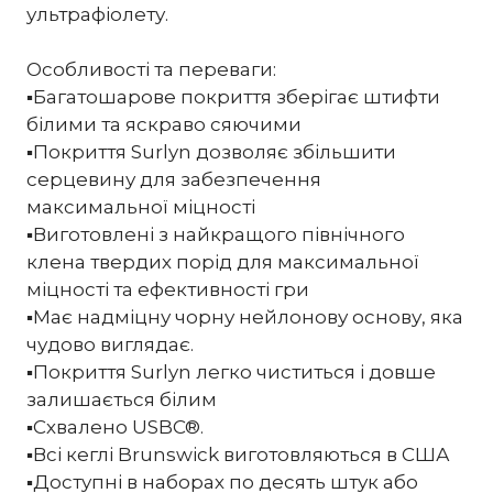
ультрафіолету.
Особливості та переваги:
▪️Багатошарове покриття зберігає штифти
білими та яскраво сяючими
▪️Покриття Surlyn дозволяє збільшити
серцевину для забезпечення
максимальної міцності
▪️Виготовлені з найкращого північного
клена твердих порід для максимальної
міцності та ефективності гри
▪️Має надміцну чорну нейлонову основу, яка
чудово виглядає.
▪️Покриття Surlyn легко чиститься і довше
залишається білим
▪️Схвалено USBC®.
▪️Всі кеглі Brunswick виготовляються в США
▪️Доступні в наборах по десять штук або