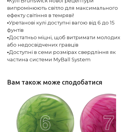
▪️Кулі Brunswick нової рецептури
випромінюють світло для максимального
ефекту світіння в темряві!
▪️Уретанові кулі доступні вагою від 6 до 15
фунтів
▪️Достатньо міцні, щоб витримати молодих
або недосвідчених гравців
▪️Доступні в семи розмірах свердління як
частина системи MyBall System
Вам також може сподобатися