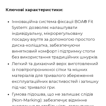
Ключові характеристики:
Інноваційна система фіксації BOA® Fit
System: дозволяє налаштувати
індивідуальну, мікрорегульовану
посадку взуття за допомогою простого
диска-коліщатка, забезпечуючи
винятковий комфорт і підтримку стопи
без використання традиційних шнурків.
Легкий та дихаючий верх: виготовлений
із повітропроникної сітки та міцних
матеріалів для тривалого збереження
експлуатаційних властивостей і затишку
під час тривалої гри.
Гумова підошва, що не залишає слідів
(Non-Marking): забезпечує відмінне
зчеплення та стабільність, гарантуючи