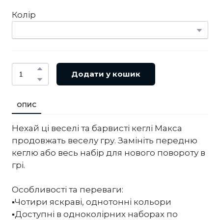
Колір
Додати у кошик
ОПИС
Нехай ці веселі та барвисті кеглі Макса
продовжать веселу гру. Замініть передню
кеглю або весь набір для нового повороту в
грі.
Особливості та переваги:
▪️Чотири яскраві, однотонні кольори
▪️Доступні в одноколірних наборах по